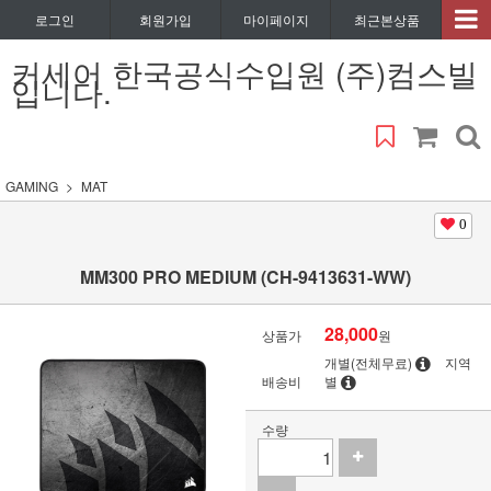
로그인
회원가입
마이페이지
최근본상품
커세어 한국공식수입원 (주)컴스빌
입니다.
GAMING
MAT
0
MM300 PRO MEDIUM (CH-9413631-WW)
28,000
상품가
원
개별(전체무료)
지역
배송비
별
수량