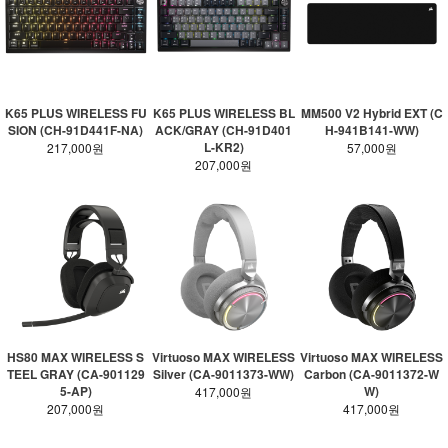
K65 PLUS WIRELESS FU
K65 PLUS WIRELESS BL
MM500 V2 Hybrid EXT (C
SION (CH-91D441F-NA)
ACK/GRAY (CH-91D401
H-941B141-WW)
L-KR2)
217,000원
57,000원
207,000원
HS80 MAX WIRELESS S
Virtuoso MAX WIRELESS
Virtuoso MAX WIRELESS
TEEL GRAY (CA-901129
Silver (CA-9011373-WW)
Carbon (CA-9011372-W
5-AP)
W)
417,000원
207,000원
417,000원