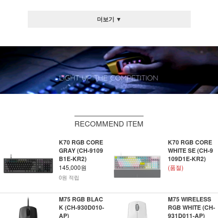
더보기 ▼
RECOMMEND ITEM
K70 RGB CORE
K70 RGB CORE
GRAY (CH-9109
WHITE SE (CH-9
B1E-KR2)
109D1E-KR2)
145,000원
(품절)
0원 적립
M75 RGB BLAC
M75 WIRELESS
K (CH-930D010-
RGB WHITE (CH-
AP)
931D011-AP)