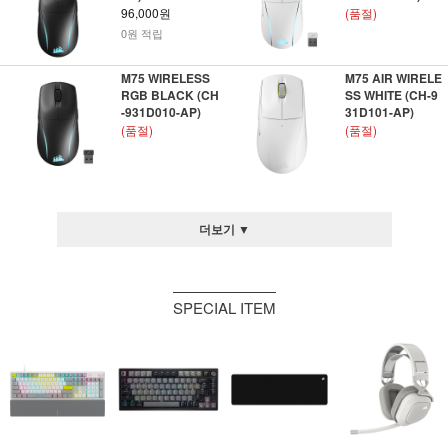
96,000원
(품절)
0원 적립
M75 WIRELESS
M75 AIR WIRELE
RGB BLACK (CH
SS WHITE (CH-9
-931D010-AP)
31D101-AP)
(품절)
(품절)
더보기 ▼
SPECIAL ITEM