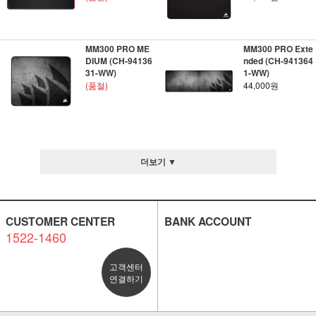
MM300 PRO ME
MM300 PRO Exte
DIUM (CH-94136
nded (CH-941364
31-WW)
1-WW)
(품절)
44,000원
더보기 ▼
CUSTOMER CENTER
BANK ACCOUNT
1522-1460
고객센터
연결하기