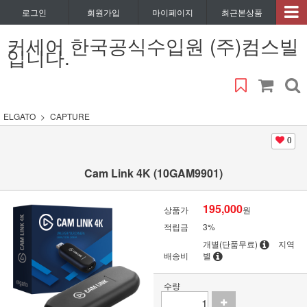
로그인
회원가입
마이페이지
최근본상품
커세어 한국공식수입원 (주)컴스빌
입니다.
ELGATO
CAPTURE
0
Cam Link 4K (10GAM9901)
195,000
상품가
원
적립금
3%
개별(단품무료)
지역
배송비
별
수량