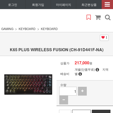
로그인
회원가입
마이페이지
최근본상품
GAMING
KEYBOARD
KEYBOARD
1
K65 PLUS WIRELESS FUSION (CH-91D441F-NA)
217,000
상품가
원
개별(단품무료)
지역
배송비
별
수량