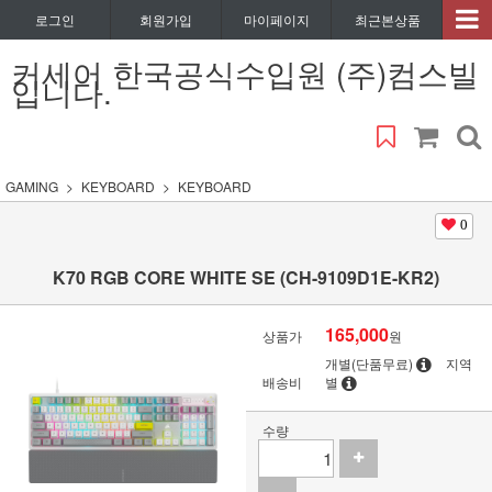
로그인
회원가입
마이페이지
최근본상품
커세어 한국공식수입원 (주)컴스빌
입니다.
GAMING
KEYBOARD
KEYBOARD
0
K70 RGB CORE WHITE SE (CH-9109D1E-KR2)
165,000
상품가
원
개별(단품무료)
지역
배송비
별
수량