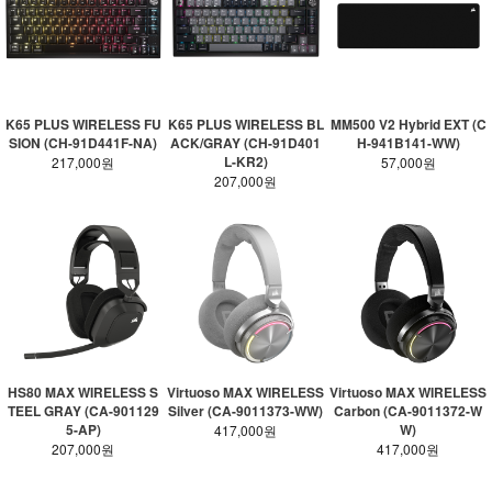
K65 PLUS WIRELESS FU
K65 PLUS WIRELESS BL
MM500 V2 Hybrid EXT (C
SION (CH-91D441F-NA)
ACK/GRAY (CH-91D401
H-941B141-WW)
L-KR2)
217,000원
57,000원
207,000원
HS80 MAX WIRELESS S
Virtuoso MAX WIRELESS
Virtuoso MAX WIRELESS
TEEL GRAY (CA-901129
Silver (CA-9011373-WW)
Carbon (CA-9011372-W
5-AP)
W)
417,000원
207,000원
417,000원