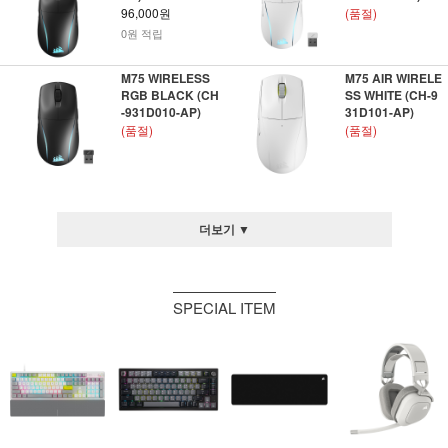
96,000원
(품절)
0원 적립
M75 WIRELESS
M75 AIR WIRELE
RGB BLACK (CH
SS WHITE (CH-9
-931D010-AP)
31D101-AP)
(품절)
(품절)
더보기 ▼
SPECIAL ITEM