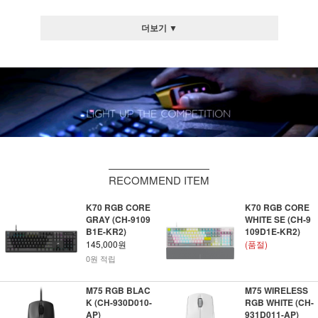
더보기 ▼
RECOMMEND ITEM
K70 RGB CORE
K70 RGB CORE
GRAY (CH-9109
WHITE SE (CH-9
B1E-KR2)
109D1E-KR2)
145,000원
(품절)
0원 적립
M75 RGB BLAC
M75 WIRELESS
K (CH-930D010-
RGB WHITE (CH-
AP)
931D011-AP)