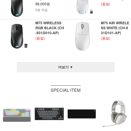
96,000원
(품절)
0원 적립
M75 WIRELESS
M75 AIR WIRELE
RGB BLACK (CH
SS WHITE (CH-9
-931D010-AP)
31D101-AP)
(품절)
(품절)
더보기 ▼
SPECIAL ITEM