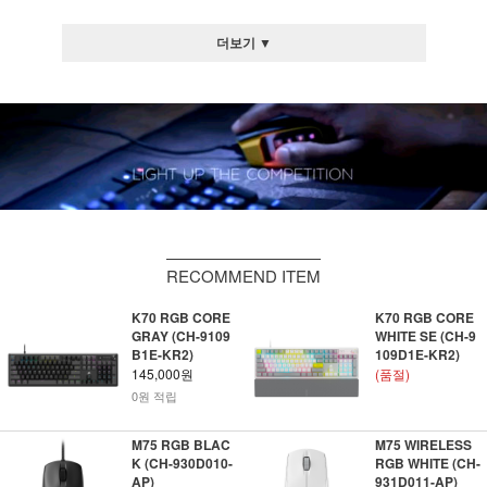
더보기 ▼
RECOMMEND ITEM
K70 RGB CORE
K70 RGB CORE
GRAY (CH-9109
WHITE SE (CH-9
B1E-KR2)
109D1E-KR2)
145,000원
(품절)
0원 적립
M75 RGB BLAC
M75 WIRELESS
K (CH-930D010-
RGB WHITE (CH-
AP)
931D011-AP)