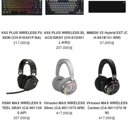
K65 PLUS WIRELESS FU
K65 PLUS WIRELESS BL
MM500 V2 Hybrid EXT (C
SION (CH-91D441F-NA)
ACK/GRAY (CH-91D401
H-941B141-WW)
L-KR2)
217,000원
57,000원
207,000원
HS80 MAX WIRELESS S
Virtuoso MAX WIRELESS
Virtuoso MAX WIRELESS
TEEL GRAY (CA-901129
Silver (CA-9011373-WW)
Carbon (CA-9011372-W
5-AP)
W)
417,000원
207,000원
417,000원