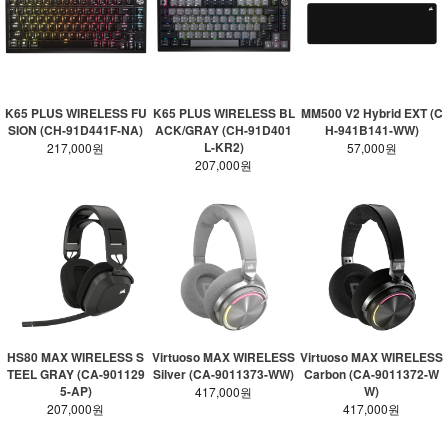
K65 PLUS WIRELESS FU
K65 PLUS WIRELESS BL
MM500 V2 Hybrid EXT (C
SION (CH-91D441F-NA)
ACK/GRAY (CH-91D401
H-941B141-WW)
L-KR2)
217,000원
57,000원
207,000원
HS80 MAX WIRELESS S
Virtuoso MAX WIRELESS
Virtuoso MAX WIRELESS
TEEL GRAY (CA-901129
Silver (CA-9011373-WW)
Carbon (CA-9011372-W
5-AP)
W)
417,000원
207,000원
417,000원