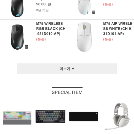
96,000원
(품절)
0원 적립
M75 WIRELESS
M75 AIR WIRELE
RGB BLACK (CH
SS WHITE (CH-9
-931D010-AP)
31D101-AP)
(품절)
(품절)
더보기 ▼
SPECIAL ITEM