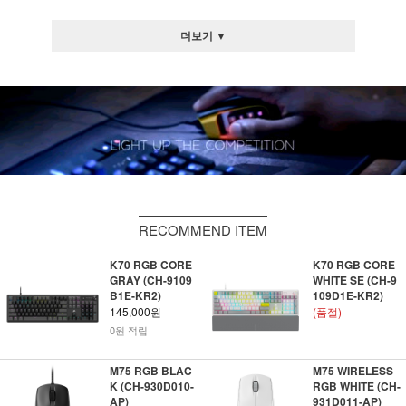
더보기 ▼
RECOMMEND ITEM
K70 RGB CORE
K70 RGB CORE
GRAY (CH-9109
WHITE SE (CH-9
B1E-KR2)
109D1E-KR2)
145,000원
(품절)
0원 적립
M75 RGB BLAC
M75 WIRELESS
K (CH-930D010-
RGB WHITE (CH-
AP)
931D011-AP)