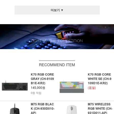
더보기 ▼
RECOMMEND ITEM
K70 RGB CORE
K70 RGB CORE
GRAY (CH-9109
WHITE SE (CH-9
B1E-KR2)
109D1E-KR2)
145,000원
(품절)
0원 적립
M75 RGB BLAC
M75 WIRELESS
K (CH-930D010-
RGB WHITE (CH-
AP)
931D011-AP)