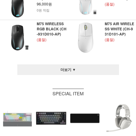
96,000원
(품절)
0원 적립
M75 WIRELESS
M75 AIR WIRELE
RGB BLACK (CH
SS WHITE (CH-9
-931D010-AP)
31D101-AP)
(품절)
(품절)
더보기 ▼
SPECIAL ITEM