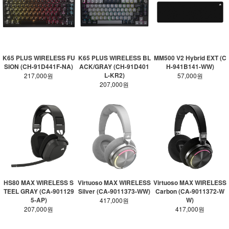
K65 PLUS WIRELESS FU
K65 PLUS WIRELESS BL
MM500 V2 Hybrid EXT (C
SION (CH-91D441F-NA)
ACK/GRAY (CH-91D401
H-941B141-WW)
L-KR2)
217,000원
57,000원
207,000원
HS80 MAX WIRELESS S
Virtuoso MAX WIRELESS
Virtuoso MAX WIRELESS
TEEL GRAY (CA-901129
Silver (CA-9011373-WW)
Carbon (CA-9011372-W
5-AP)
W)
417,000원
207,000원
417,000원