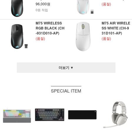
96,000원
(품절)
0원 적립
M75 WIRELESS
M75 AIR WIRELE
RGB BLACK (CH
SS WHITE (CH-9
-931D010-AP)
31D101-AP)
(품절)
(품절)
더보기 ▼
SPECIAL ITEM