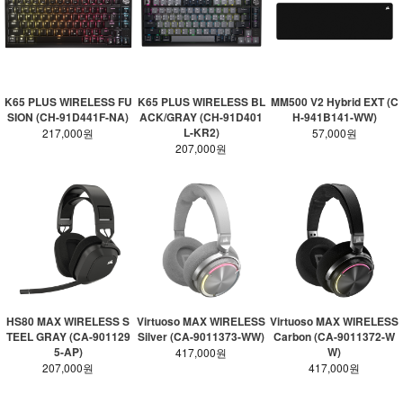
K65 PLUS WIRELESS FU
K65 PLUS WIRELESS BL
MM500 V2 Hybrid EXT (C
SION (CH-91D441F-NA)
ACK/GRAY (CH-91D401
H-941B141-WW)
L-KR2)
217,000원
57,000원
207,000원
HS80 MAX WIRELESS S
Virtuoso MAX WIRELESS
Virtuoso MAX WIRELESS
TEEL GRAY (CA-901129
Silver (CA-9011373-WW)
Carbon (CA-9011372-W
5-AP)
W)
417,000원
207,000원
417,000원