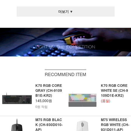
더보기 ▼
RECOMMEND ITEM
K70 RGB CORE
K70 RGB CORE
GRAY (CH-9109
WHITE SE (CH-9
B1E-KR2)
109D1E-KR2)
145,000원
(품절)
0원 적립
M75 RGB BLAC
M75 WIRELESS
K (CH-930D010-
RGB WHITE (CH-
AP)
931D011-AP)