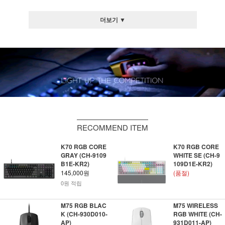
더보기 ▼
RECOMMEND ITEM
K70 RGB CORE
K70 RGB CORE
GRAY (CH-9109
WHITE SE (CH-9
B1E-KR2)
109D1E-KR2)
145,000원
(품절)
0원 적립
M75 RGB BLAC
M75 WIRELESS
K (CH-930D010-
RGB WHITE (CH-
AP)
931D011-AP)