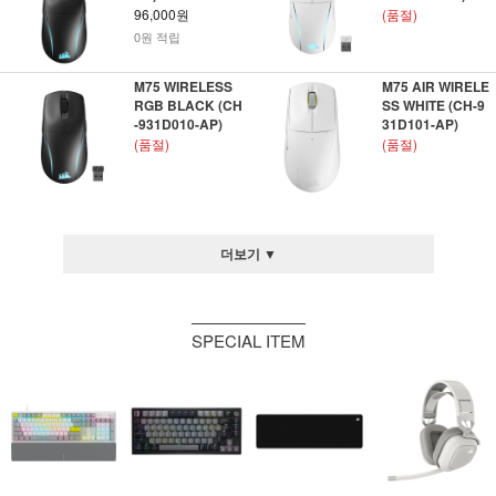
96,000원
(품절)
0원 적립
M75 WIRELESS
M75 AIR WIRELE
RGB BLACK (CH
SS WHITE (CH-9
-931D010-AP)
31D101-AP)
(품절)
(품절)
더보기 ▼
SPECIAL ITEM