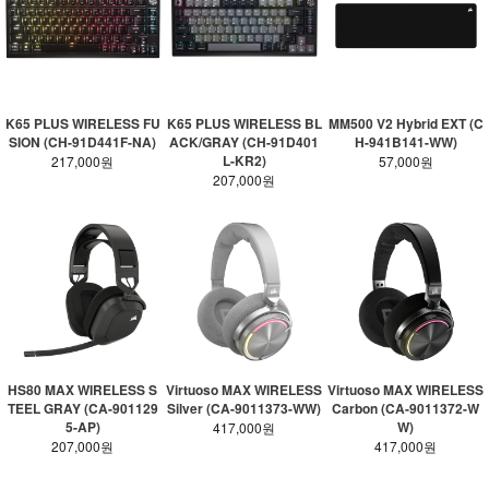
K65 PLUS WIRELESS FU
K65 PLUS WIRELESS BL
MM500 V2 Hybrid EXT (C
SION (CH-91D441F-NA)
ACK/GRAY (CH-91D401
H-941B141-WW)
L-KR2)
217,000원
57,000원
207,000원
HS80 MAX WIRELESS S
Virtuoso MAX WIRELESS
Virtuoso MAX WIRELESS
TEEL GRAY (CA-901129
Silver (CA-9011373-WW)
Carbon (CA-9011372-W
5-AP)
W)
417,000원
207,000원
417,000원