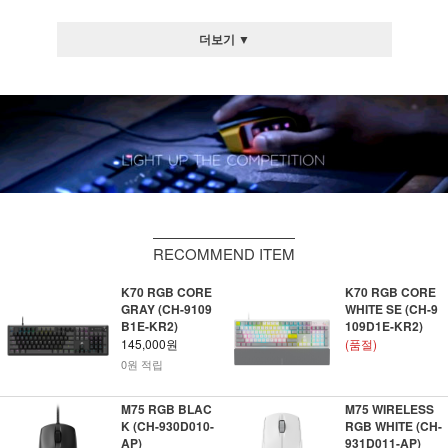
더보기 ▼
RECOMMEND ITEM
K70 RGB CORE
K70 RGB CORE
GRAY (CH-9109
WHITE SE (CH-9
B1E-KR2)
109D1E-KR2)
145,000원
(품절)
0원 적립
M75 RGB BLAC
M75 WIRELESS
K (CH-930D010-
RGB WHITE (CH-
AP)
931D011-AP)