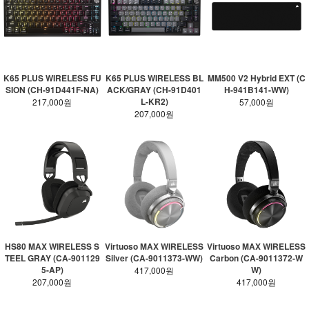
K65 PLUS WIRELESS FU
K65 PLUS WIRELESS BL
MM500 V2 Hybrid EXT (C
SION (CH-91D441F-NA)
ACK/GRAY (CH-91D401
H-941B141-WW)
L-KR2)
217,000원
57,000원
207,000원
HS80 MAX WIRELESS S
Virtuoso MAX WIRELESS
Virtuoso MAX WIRELESS
TEEL GRAY (CA-901129
Silver (CA-9011373-WW)
Carbon (CA-9011372-W
5-AP)
W)
417,000원
207,000원
417,000원