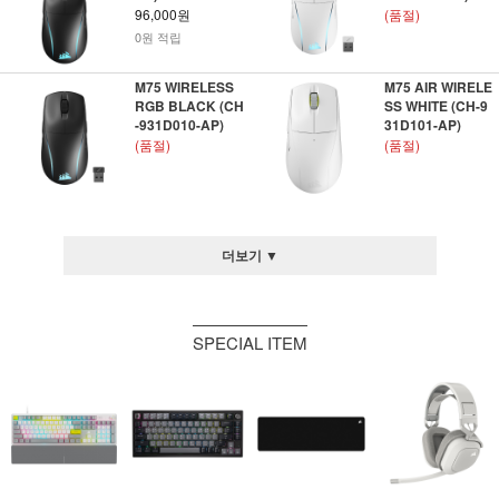
96,000원
(품절)
0원 적립
M75 WIRELESS
M75 AIR WIRELE
RGB BLACK (CH
SS WHITE (CH-9
-931D010-AP)
31D101-AP)
(품절)
(품절)
더보기 ▼
SPECIAL ITEM