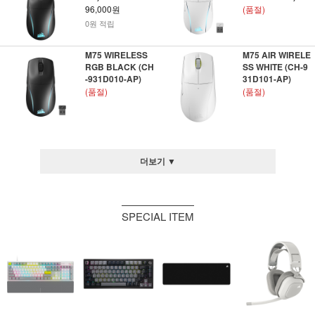
96,000원
(품절)
0원 적립
M75 WIRELESS
M75 AIR WIRELE
RGB BLACK (CH
SS WHITE (CH-9
-931D010-AP)
31D101-AP)
(품절)
(품절)
더보기 ▼
SPECIAL ITEM