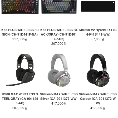
K65 PLUS WIRELESS FU
K65 PLUS WIRELESS BL
MM500 V2 Hybrid EXT (C
SION (CH-91D441F-NA)
ACK/GRAY (CH-91D401
H-941B141-WW)
L-KR2)
217,000원
57,000원
207,000원
HS80 MAX WIRELESS S
Virtuoso MAX WIRELESS
Virtuoso MAX WIRELESS
TEEL GRAY (CA-901129
Silver (CA-9011373-WW)
Carbon (CA-9011372-W
5-AP)
W)
417,000원
207,000원
417,000원