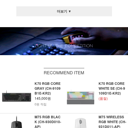
더보기 ▼
RECOMMEND ITEM
K70 RGB CORE
K70 RGB CORE
GRAY (CH-9109
WHITE SE (CH-9
B1E-KR2)
109D1E-KR2)
145,000원
(품절)
0원 적립
M75 RGB BLAC
M75 WIRELESS
K (CH-930D010-
RGB WHITE (CH-
AP)
931D011-AP)