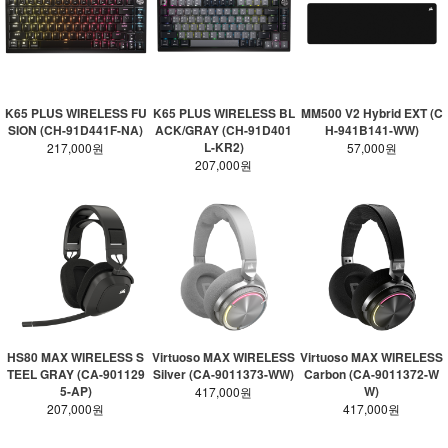
K65 PLUS WIRELESS FU
K65 PLUS WIRELESS BL
MM500 V2 Hybrid EXT (C
SION (CH-91D441F-NA)
ACK/GRAY (CH-91D401
H-941B141-WW)
L-KR2)
217,000원
57,000원
207,000원
HS80 MAX WIRELESS S
Virtuoso MAX WIRELESS
Virtuoso MAX WIRELESS
TEEL GRAY (CA-901129
Silver (CA-9011373-WW)
Carbon (CA-9011372-W
5-AP)
W)
417,000원
207,000원
417,000원