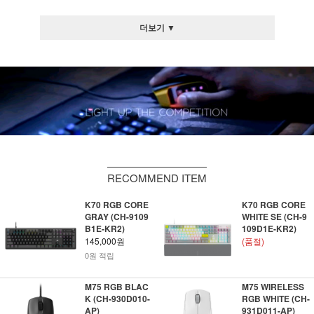
더보기 ▼
RECOMMEND ITEM
K70 RGB CORE
K70 RGB CORE
GRAY (CH-9109
WHITE SE (CH-9
B1E-KR2)
109D1E-KR2)
145,000원
(품절)
0원 적립
M75 RGB BLAC
M75 WIRELESS
K (CH-930D010-
RGB WHITE (CH-
AP)
931D011-AP)