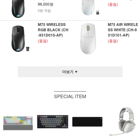
96,000원
(품절)
0원 적립
M75 WIRELESS
M75 AIR WIRELE
RGB BLACK (CH
SS WHITE (CH-9
-931D010-AP)
31D101-AP)
(품절)
(품절)
더보기 ▼
SPECIAL ITEM