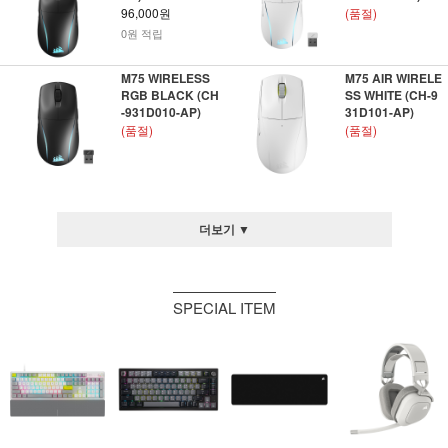
96,000원
(품절)
0원 적립
M75 WIRELESS
M75 AIR WIRELE
RGB BLACK (CH
SS WHITE (CH-9
-931D010-AP)
31D101-AP)
(품절)
(품절)
더보기 ▼
SPECIAL ITEM