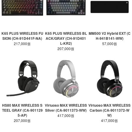
K65 PLUS WIRELESS FU
K65 PLUS WIRELESS BL
MM500 V2 Hybrid EXT (C
SION (CH-91D441F-NA)
ACK/GRAY (CH-91D401
H-941B141-WW)
L-KR2)
217,000원
57,000원
207,000원
HS80 MAX WIRELESS S
Virtuoso MAX WIRELESS
Virtuoso MAX WIRELESS
TEEL GRAY (CA-901129
Silver (CA-9011373-WW)
Carbon (CA-9011372-W
5-AP)
W)
417,000원
207,000원
417,000원