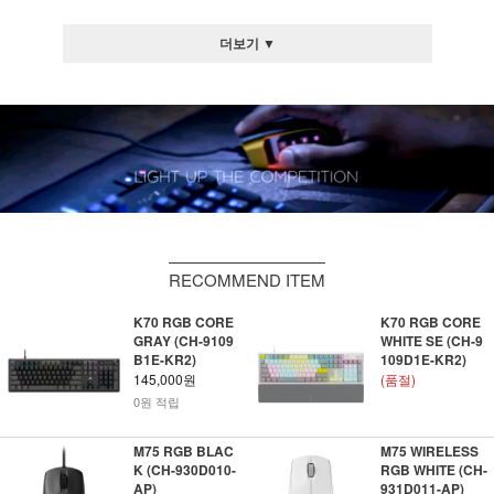
더보기 ▼
RECOMMEND ITEM
K70 RGB CORE
K70 RGB CORE
GRAY (CH-9109
WHITE SE (CH-9
B1E-KR2)
109D1E-KR2)
145,000원
(품절)
0원 적립
M75 RGB BLAC
M75 WIRELESS
K (CH-930D010-
RGB WHITE (CH-
AP)
931D011-AP)