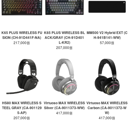
K65 PLUS WIRELESS FU
K65 PLUS WIRELESS BL
MM500 V2 Hybrid EXT (C
SION (CH-91D441F-NA)
ACK/GRAY (CH-91D401
H-941B141-WW)
L-KR2)
217,000원
57,000원
207,000원
HS80 MAX WIRELESS S
Virtuoso MAX WIRELESS
Virtuoso MAX WIRELESS
TEEL GRAY (CA-901129
Silver (CA-9011373-WW)
Carbon (CA-9011372-W
5-AP)
W)
417,000원
207,000원
417,000원