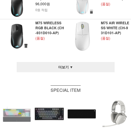
96,000원
(품절)
0원 적립
M75 WIRELESS
M75 AIR WIRELE
RGB BLACK (CH
SS WHITE (CH-9
-931D010-AP)
31D101-AP)
(품절)
(품절)
더보기 ▼
SPECIAL ITEM