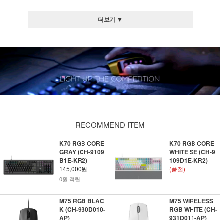
더보기 ▼
RECOMMEND ITEM
K70 RGB CORE
K70 RGB CORE
GRAY (CH-9109
WHITE SE (CH-9
B1E-KR2)
109D1E-KR2)
145,000원
(품절)
0원 적립
M75 RGB BLAC
M75 WIRELESS
K (CH-930D010-
RGB WHITE (CH-
AP)
931D011-AP)