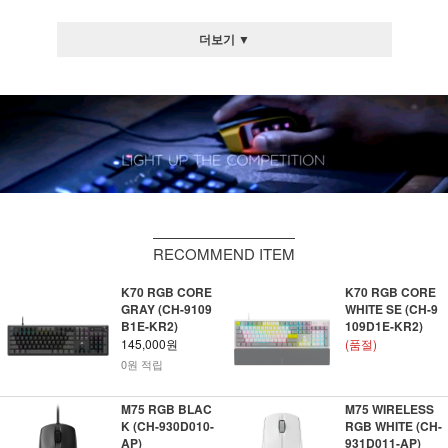
더보기 ▼
RECOMMEND ITEM
K70 RGB CORE
K70 RGB CORE
GRAY (CH-9109
WHITE SE (CH-9
B1E-KR2)
109D1E-KR2)
145,000원
(품절)
0원 적립
M75 RGB BLAC
M75 WIRELESS
K (CH-930D010-
RGB WHITE (CH-
AP)
931D011-AP)