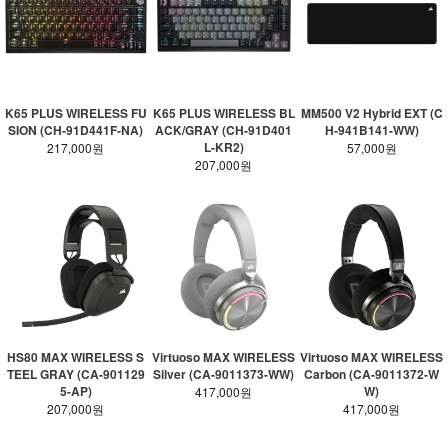
K65 PLUS WIRELESS FU
K65 PLUS WIRELESS BL
MM500 V2 Hybrid EXT (C
SION (CH-91D441F-NA)
ACK/GRAY (CH-91D401
H-941B141-WW)
L-KR2)
217,000원
57,000원
207,000원
HS80 MAX WIRELESS S
Virtuoso MAX WIRELESS
Virtuoso MAX WIRELESS
TEEL GRAY (CA-901129
Silver (CA-9011373-WW)
Carbon (CA-9011372-W
5-AP)
W)
417,000원
207,000원
417,000원