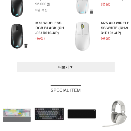
96,000원
(품절)
0원 적립
M75 WIRELESS
M75 AIR WIRELE
RGB BLACK (CH
SS WHITE (CH-9
-931D010-AP)
31D101-AP)
(품절)
(품절)
더보기 ▼
SPECIAL ITEM