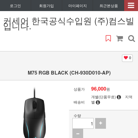
로그인
회원가입
마이페이지
최근본상품
커세어 한국공식수입원 (주)컴스빌
입니다.
0
M75 RGB BLACK (CH-930D010-AP)
96,000
상품가
원
개별(단품무료)
지역
배송비
별
수량