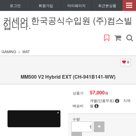
로그인
회원가입
마이페이지
최근본상품
커세어 한국공식수입원 (주)컴스빌
입니다.
GAMING
MAT
0
MM500 V2 Hybrid EXT (CH-941B141-WW)
57,000
상품가
원
개별(단품무료)
지역
배송비
별
수량