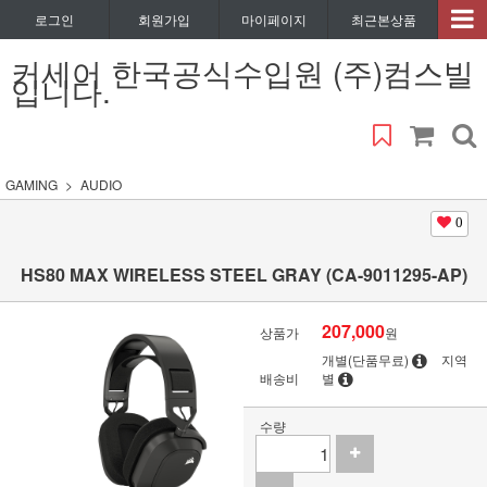
로그인
회원가입
마이페이지
최근본상품
커세어 한국공식수입원 (주)컴스빌
입니다.
GAMING
AUDIO
0
HS80 MAX WIRELESS STEEL GRAY (CA-9011295-AP)
207,000
상품가
원
개별(단품무료)
지역
배송비
별
수량