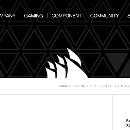
>
>
>
Home
GAMING
KEYBOARD
KEYBOAR
K
9