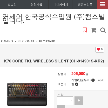
로그인
회원가입
마이페이지
최근본상품
커세어 한국공식수입원 (주)컴스빌
입니다.
GAMING
KEYBOARD
KEYBOARD
0
K70 CORE TKL WIRELESS SILENT (CH-914901S-KR2)
206,000
상품가
원
개별(단품무료)
지역
배송비
별
수량