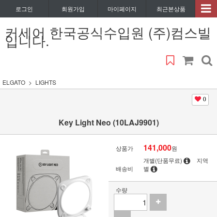
로그인
회원가입
마이페이지
최근본상품
커세어 한국공식수입원 (주)컴스빌
입니다.
ELGATO
LIGHTS
0
Key Light Neo (10LAJ9901)
141,000
상품가
원
개별(단품무료)
지역
배송비
별
수량