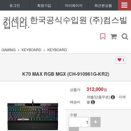
로그인
회원가입
마이페이지
최근본상품
커세어 한국공식수입원 (주)컴스빌
입니다.
GAMING
KEYBOARD
KEYBOARD
1
K70 MAX RGB MGX (CH-910961G-KR2)
312,000
상품가
원
개별(단품무료)
지역
배송비
별
수량