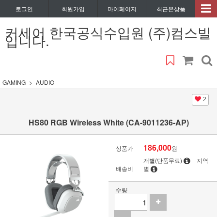
로그인
회원가입
마이페이지
최근본상품
커세어 한국공식수입원 (주)컴스빌
입니다.
GAMING
AUDIO
2
HS80 RGB Wireless White (CA-9011236-AP)
186,000
상품가
원
개별(단품무료)
지역
배송비
별
수량