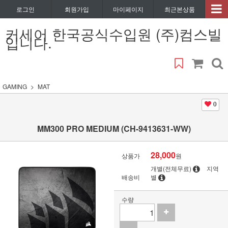
로그인
회원가입
마이페이지
최근본상품
커세어 한국공식수입원 (주)컴스빌
입니다.
GAMING
MAT
0
MM300 PRO MEDIUM (CH-9413631-WW)
28,000
상품가
원
개별(전체무료)
지역
배송비
별
수량