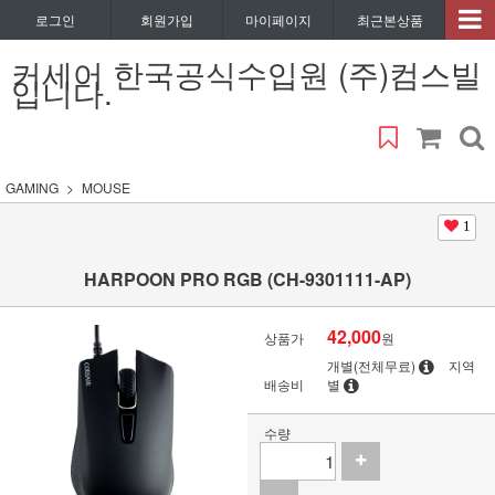
로그인
회원가입
마이페이지
최근본상품
커세어 한국공식수입원 (주)컴스빌
입니다.
GAMING
MOUSE
1
HARPOON PRO RGB (CH-9301111-AP)
42,000
상품가
원
개별(전체무료)
지역
배송비
별
수량