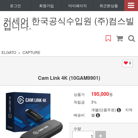
로그인
회원가입
마이페이지
최근본상품
커세어 한국공식수입원 (주)컴스빌
입니다.
ELGATO
CAPTURE
0
Cam Link 4K (10GAM9901)
195,000
상품가
원
적립금
3%
개별(단품무료)
지역
배송비
별
수량