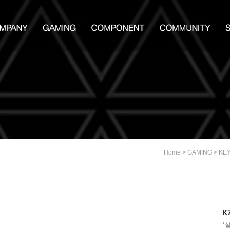
>
>
Home
GAMING
KE
K
*