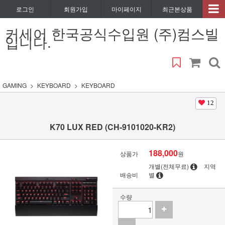
로그인
회원가입
마이페이지
최근본상품
커세어 한국공식수입원 (주)컴스빌
입니다.
GAMING
KEYBOARD
KEYBOARD
12
K70 LUX RED (CH-9101020-KR2)
188,000
상품가
원
개별(전체무료)
지역
배송비
별
수량